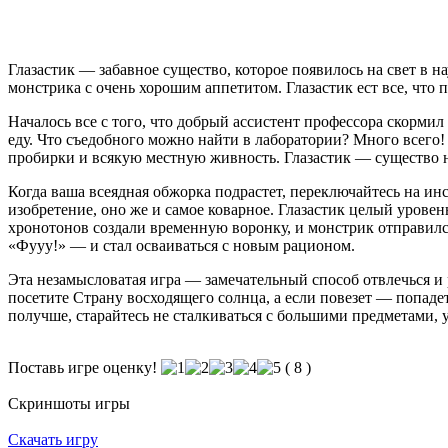
Глазастик — забавное существо, которое появилось на свет в
монстрика с очень хорошим аппетитом. Глазастик ест все, что 
Началось все с того, что добрый ассистент профессора скормил
еду. Что съедобного можно найти в лаборатории? Много всего!
пробирки и всякую местную живность. Глазастик — существо н
Когда ваша всеядная обжорка подрастет, переключайтесь на ин
изобретение, оно же и самое коварное. Глазастик целый уровен
хронотонов создали временную воронку, и монстрик отправился
«Фууу!» — и стал осваиваться с новым рационом.
Эта незамысловатая игра — замечательный способ отвлечься и 
посетите Страну восходящего солнца, а если повезет — попадет
получше, старайтесь не сталкиваться с большими предметами, у
Поставь игре оценку!
(
8
)
Скриншоты игры
Скачать игру