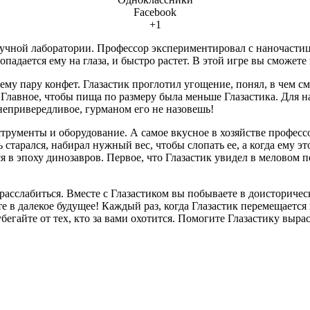
Facebook
+1
 научной лаборатории. Профессор экспериментировал с наночаст
попадается ему на глаза, и быстро растет. В этой игре вы сможе
 ему пару конфет. Глазастик проглотил угощение, понял, в чем 
 Главное, чтобы пища по размеру была меньше Глазастика. Для 
епривередливое, гурманом его не назовешь!
струменты и оборудование. А самое вкусное в хозяйстве профес
ь старался, набирал нужный вес, чтобы слопать ее, а когда ему 
 в эпоху динозавров. Первое, что Глазастик увидел в меловом п
расслабиться. Вместе с Глазастиком вы побываете в доисториче
е в далекое будущее! Каждый раз, когда Глазастик перемещается
бегайте от тех, кто за вами охотится. Помогите Глазастику выра