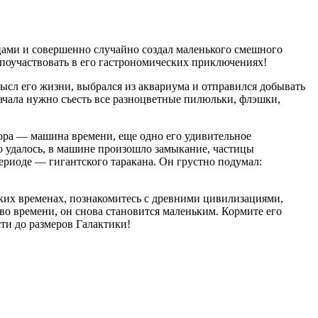
ицами и совершенно случайно создал маленького смешного
те поучаствовать в его гастрономических приключениях!
смысл его жизни, выбрался из аквариума и отправился добывать
начала нужно съесть все разноцветные пилюльки, флэшки,
сора — машина времени, еще одно его удивительное
это удалось, в машине произошло замыкание, частицы
ериоде — гигантского таракана. Он грустно подумал:
ских временах, познакомитесь с древними цивилизациями,
 во времени, он снова становится маленьким. Кормите его
сти до размеров Галактики!